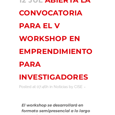
12 JUL
ABIERTA LA
CONVOCATORIA
PARA EL V
WORKSHOP EN
EMPRENDIMIENTO
PARA
INVESTIGADORES
Posted at 07:46h
in
Noticias
by
CISE
El workshop se desarrollará en
formato semipresencial a lo largo