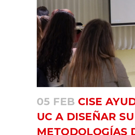
05 FEB
CISE AYUD
UC A DISEÑAR S
METODOLOGÍAS 