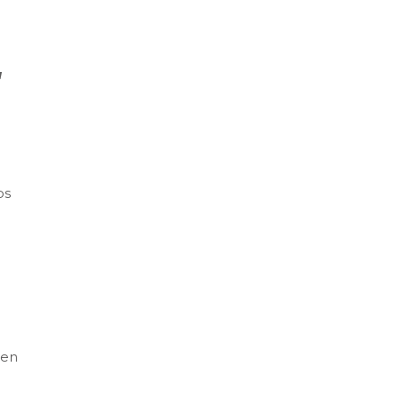
a
os
 en