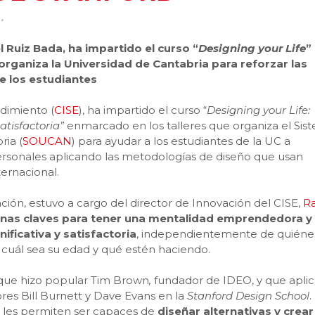
l Ruiz Bada, ha impartido el curso “
Designing your Life
”
rganiza la Universidad de Cantabria para reforzar las
e los estudiantes
dimiento (
CISE
), ha impartido el curso “
Designing your Life:
satisfactoria”
enmarcado en los talleres que organiza el Sis
ria (
SOUCAN
) para ayudar a los estudiantes de la UC a
ersonales aplicando las metodologías de diseño que usan
ternacional.
ración, estuvo a cargo del director de Innovación del CISE,
Ra
nas claves para tener una mentalidad emprendedora y
ificativa y satisfactoria
, independientemente de quiéne
 cuál sea su edad y qué estén haciendo.
 que hizo popular Tim Brown
,
fundador de IDEO, y que apli
res Bill Burnett y Dave Evans en la
Stanford Design School
.
les permiten ser capaces de
diseñar alternativas y crear