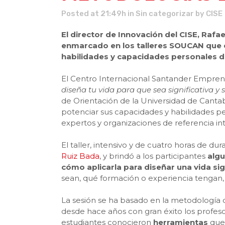
Posted at 21:49h
in
Sin categorizar
by
CISE
El director de Innovación del CISE, Rafae
enmarcado en los talleres SOUCAN que o
habilidades y capacidades personales d
El Centro Internacional Santander Empren
diseña tu vida para que sea significativa y 
de Orientación de la Universidad de Cantab
potenciar sus capacidades y habilidades p
expertos y organizaciones de referencia in
El taller, intensivo y de cuatro horas de du
Ruiz Bada
, y brindó a los participantes
algu
cómo aplicarla para diseñar una vida sign
sean, qué formación o experiencia tengan,
La sesión se ha basado en la metodología
desde hace años con gran éxito los profeso
estudiantes conocieron
herramientas
que 