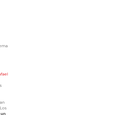
tema
fael
s
can
 Los
 un