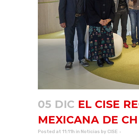
05 DIC
EL CISE R
MEXICANA DE C
Posted at 11:11h
in
Noticias
by
CISE