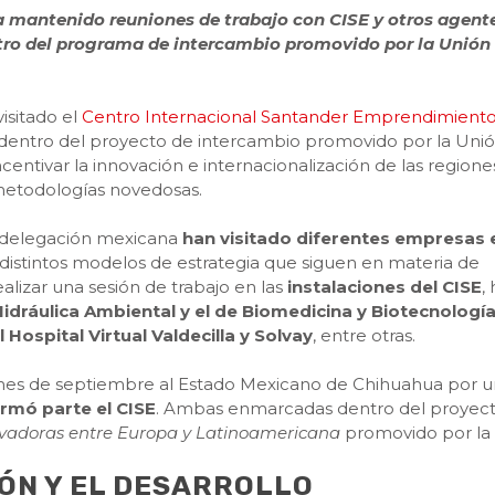
 mantenido reuniones de trabajo con CISE y otros agent
ntro del programa de intercambio promovido por la Unión
isitado el
Centro Internacional Santander Emprendimient
) dentro del proyecto de intercambio promovido por la Uni
ncentivar la innovación e internacionalización de las regione
 metodologías novedosas.
a delegación mexicana
han visitado diferentes empresas 
distintos modelos de estrategia que siguen en materia de
lizar una sesión de trabajo en las
instalaciones del CISE
,
Hidráulica Ambiental y el de Biomedicina y Biotecnologí
Hospital Virtual Valdecilla y Solvay
, entre otras.
ado mes de septiembre al Estado Mexicano de Chihuahua por 
rmó parte el CISE
. Ambas enmarcadas dentro del proyec
ovadoras entre Europa y Latinoamericana
promovido por la
ÓN Y EL DESARROLLO