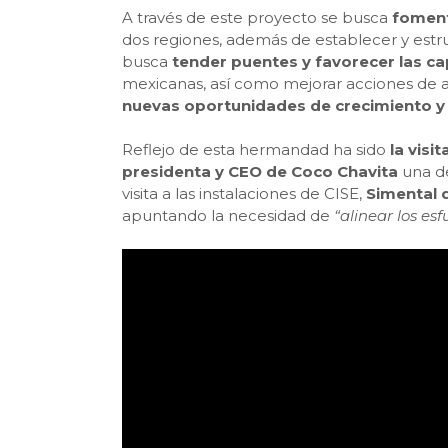
A través de este proyecto se busca
foment
dos regiones, además de establecer y estru
busca
tender puentes y favorecer las c
mexicanas, así como mejorar acciones de a
nuevas oportunidades de crecimiento y 
Reflejo de esta hermandad ha sido
la visi
presidenta y CEO de Coco Chavita
una de
visita a las instalaciones de CISE,
Simental d
apuntando la necesidad de
“alinear los esf