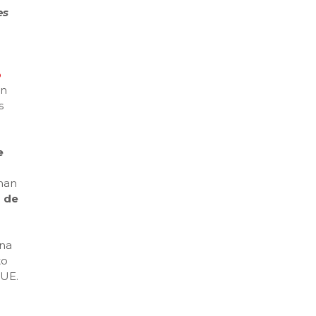
es
o
ón
s
e
 han
a de
una
to
 UE.