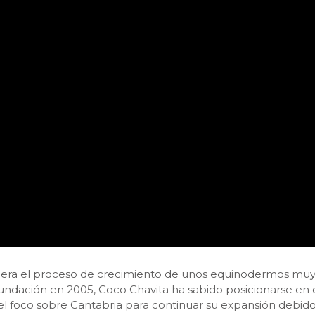
elera el proceso de crecimiento de unos equinodermos mu
fundación en 2005, Coco Chavita ha sabido posicionarse en 
el foco sobre Cantabria para continuar su expansión debido