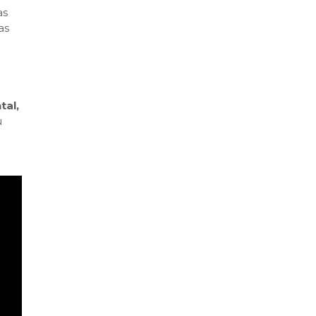
as
as
tal,
u