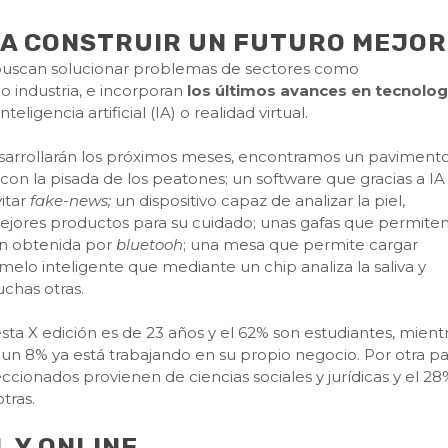
ARA CONSTRUIR UN FUTURO MEJOR
s buscan solucionar problemas de sectores como
o industria, e incorporan
los últimos avances en tecnolog
inteligencia artificial (IA) o realidad virtual.
esarrollarán los próximos meses, encontramos un paviment
n la pisada de los peatones; un software que gracias a IA
vitar
fake-news;
un dispositivo capaz de analizar la piel,
ejores productos para su cuidado; unas gafas que permite
ión obtenida por
bluetooh
; una mesa que permite cargar
amelo inteligente que mediante un chip analiza la saliva y
chas otras.
sta X edición es de 23 años y el 62% son estudiantes, mient
 un 8% ya está trabajando en su propio negocio. Por otra pa
eccionados provienen de ciencias sociales y jurídicas y el 2
tras.
 Y ONLINE