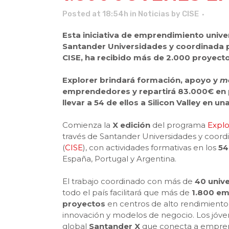
Posted at 18:54h
in
Noticias
by
CISE
Esta iniciativa de emprendimiento unive
Santander Universidades y coordinada p
CISE, ha recibido más de 2.000 proyectos
Explorer brindará formación, apoyo y
m
emprendedores y repartirá 83.000€ en 
llevar a 54 de ellos a Silicon Valley en 
Comienza la
X edición
del programa
Explo
través de Santander Universidades y coor
(
CISE
), con actividades formativas en los
5
España, Portugal y Argentina.
El trabajo coordinado con más de
40 unive
todo el país facilitará que más de
1.800 e
proyectos
en centros de alto rendimiento
innovación y modelos de negocio. Los jóv
global
Santander X
que conecta a empren