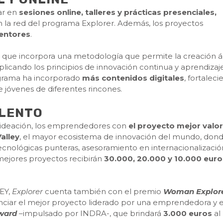
ar en
sesiones online, talleres y prácticas presenciales,
 la red del programa Explorer. Además, los proyectos
entores
.
o que incorpora una metodología que permite la creación ág
licando los principios de innovación continua y aprendizaj
ograma ha incorporado
más contenidos digitales
, fortalec
e jóvenes de diferentes rincones.
ALENTO
 e ideación, los emprendedores con
el proyecto mejor valo
Valley
, el mayor ecosistema de innovación del mundo, don
ecnológicas punteras, asesoramiento en internacionalizació
mejores proyectos recibirán
30.000, 20.000 y 10.000 euro
 EY,
Explorer
cuenta también con el premio
Woman Explor
nciar el mejor proyecto liderado por una emprendedora y e
Award
–impulsado por INDRA-, que brindará
3.000 euros
al