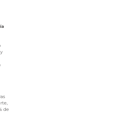
ía
o
 y
n
ras
rte,
8% de