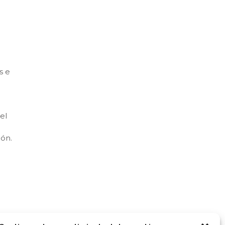
s e
el
ión.