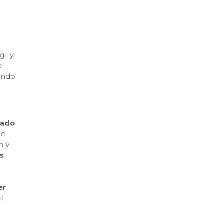
il y
e
iendo
rado
de
n y
s
er
l