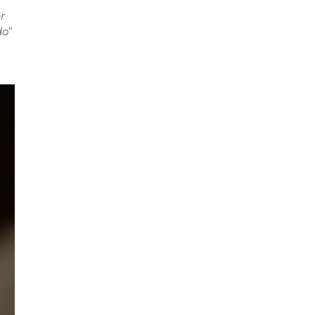
r
do
”