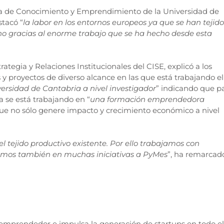
ncia de Conocimiento y Emprendimiento de la Universidad de
stacó “
la labor en los entornos europeos ya que se han tejido
o gracias al enorme trabajo que se ha hecho desde esta
trategia y Relaciones Institucionales del CISE, explicó a los
as y proyectos de diverso alcance en las que está trabajando el
iversidad de Cantabria a nivel investigador
” indicando que p
a se está trabajando en “
una formación emprendedora
que no sólo genere impacto y crecimiento económico a nivel
 tejido productivo existente. Por ello trabajamos con
ramos también en muchas iniciativas a PyMes
”, ha remarcad
 emprendedor e impulsa la generación de startups en todo el