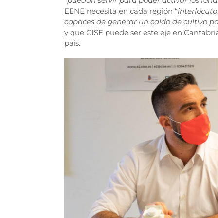
“
puedan servir para poder activar los fond
EENE necesita en cada región “
interlocut
capaces de generar un caldo de cultivo pa
y que CISE puede ser este eje en Cantabria
país.