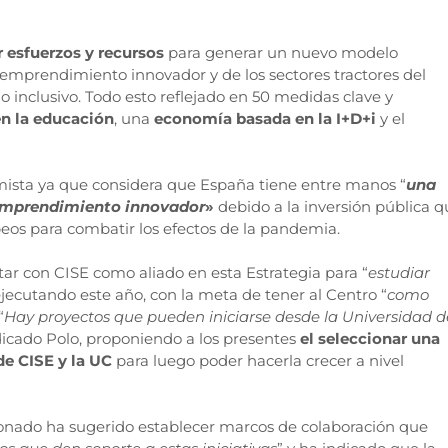
r esfuerzos y recursos
para generar un nuevo modelo
emprendimiento innovador y de los sectores tractores del
o inclusivo. Todo esto reflejado en 50 medidas clave y
n la educación
, una
economía basada en la I+D+i
y el
ista ya que considera que España tiene entre manos “
una
 emprendimiento innovador
»
debido a la inversión pública
q
opeos para combatir los efectos de la pandemia.
ar con CISE como aliado en esta Estrategia para “
estudiar
ejecutando este año, con la meta de tener al Centro “
como
“
Hay proyectos que pueden iniciarse desde la Universidad d
ndicado Polo, proponiendo a los presentes
el seleccionar una
de CISE y la UC
para luego poder hacerla crecer a nivel
isionado ha sugerido establecer marcos de colaboración que