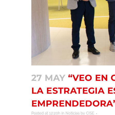
27 MAY
“VEO EN 
LA ESTRATEGIA 
EMPRENDEDORA
Posted at 12:20h
in
Noticias
by
CISE