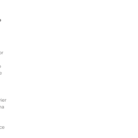
o
or
o
e
ier
na
ce