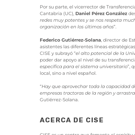
Por su parte, el vicerrector de Transfere
Cantabria (UC),
Daniel Pérez González
de
redes muy potentes y se nos respeta much
organización en los últimos años
”.
Federico Gutiérrez-Solana
, director de Es
asistentes las diferentes líneas estratégic
CISE y subrayó “
el alto potencial de la Un
poder dar apoyo al nivel de su transferenci
específica para el sistema universitario
”, 
local, sino a nivel español.
“
Hay que aprovechar toda la capacidad del
empresas tractoras de la región y arrast
Gutiérrez-Solana.
ACERCA DE CISE
CISE es un centro que fomenta el espíritu