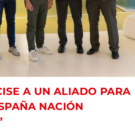
CISE A UN ALIADO PARA
ESPAÑA NACIÓN
”