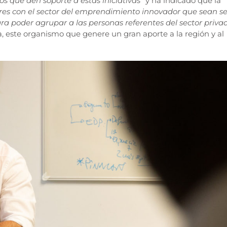
os que den soporte a estas iniciativas
” y ha indicado que la
ores con el sector del emprendimiento innovador que sean se
ra poder agrupar a las personas referentes del sector priva
, este organismo que genere un gran aporte a la región y al