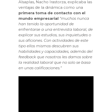
Alsaplas, Nacho Irastorza, explicaba las
ventajas de la dinámica como una
primera toma de contacto con el
mundo empresarial
“muchos nunca
han tenido la oportunidad de
enfrentarse a una entrevista laboral, de
explicar sus estudios, sus inquietudes o
sus aficiones. Con actividades de este
tipo ellos mismos descubren sus
habilidades y capacidades, además del
feedback que nosotros les damos sobre
la realidad laboral que no solo se basa
en unas calificaciones.”