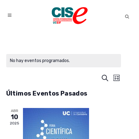
No hay eventos programados.
NAVE
Buscar
NAVEGAC
Lista
DE
Últimos Eventos Pasados
DE
VIST
DE
BÚSQUE
ABR
EVEN
10
2025
Y