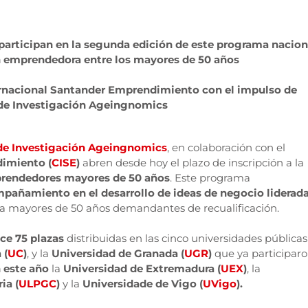
participan en la segunda edición de este programa nacion
n emprendedora entre los mayores de 50 años
ternacional Santander Emprendimiento con el impulso de
 de Investigación Ageingnomics
de Investigación Ageingnomics
, en colaboración con el
dimiento (
CISE
)
abren desde hoy el plazo de inscripción a la
prendedores mayores de 50 años
. Este programa
pañamiento en el desarrollo de ideas de negocio liderad
a mayores de 50 años demandantes de recualificación.
ce 75 plazas
distribuidas en las cinco universidades públicas
 (
UC
)
, y la
Universidad de Granada (
UGR
)
que ya participar
 este año
la
Universidad de Extremadura (
UEX
)
, la
ia (
ULPGC
)
y la
Universidade de Vigo (
UVigo
).