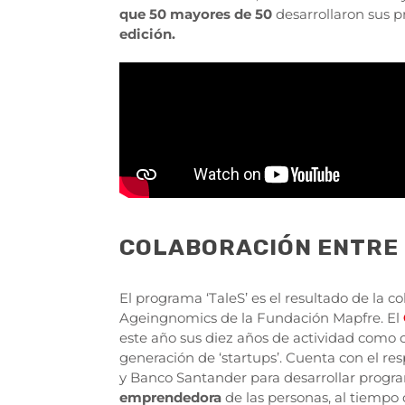
que 50 mayores de 50
desarrollaron sus 
edición.
COLABORACIÓN ENTRE
El programa ‘TaleS’ es el resultado de la c
Ageingnomics de la Fundación Mapfre. El
este año sus diez años de actividad como 
generación de ‘startups’. Cuenta con el re
y Banco Santander para desarrollar progr
emprendedora
de las personas, al tiempo 