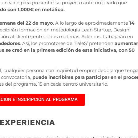
 un viaje para presentar su proyecto ante un jurado que
do con 1.000€ en metálico.
semana del
22 de mayo
. A lo largo de aproximadamente
14
s recibirán formación en metodología Lean Startup, Design
ción al cliente, entre otras materias. Además, trabajarán en
ndedores
. Así, los promotores de ‘TaleS’ pretenden
aumentar
 se creó en la primera edición de esta iniciativa, con 50
ril, cualquier persona con inquietud emprendedora que teng
 convocatoria,
puede inscribirse
para participar en el proce
es del programa, 15 en cada centro universitario.
CIÓN E INSCRIPCIÓN AL PROGRAMA
EXPERIENCIA