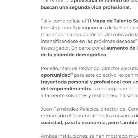
‘TaleS’ busca
aprovechar el talento de las
buscan una segunda vida profesional.
Tal y como refleja el ‘
II Mapa de Talento Se
Investigación Ageingnomics de la Fundació
más años. “La
seniorización
del mercado la
intensificándose en las próximas décadas”
investigador. En parte por el
aumento de l
de la pirámide demográfica
.
Por ello, Manuel Redondo, director ejecut
oportunidad”
para este colectivo “experim
trayectoria personal y profesional con u
del emprendimiento.
La conjugación de es
altamente solventes y resilientes», ha seña
Juan Fernández Palacios, director del C
remarcado el “potencial” de los mayores 
sociedad, para la economía, pero también
Ambas instituciones, se han mostrado muy 