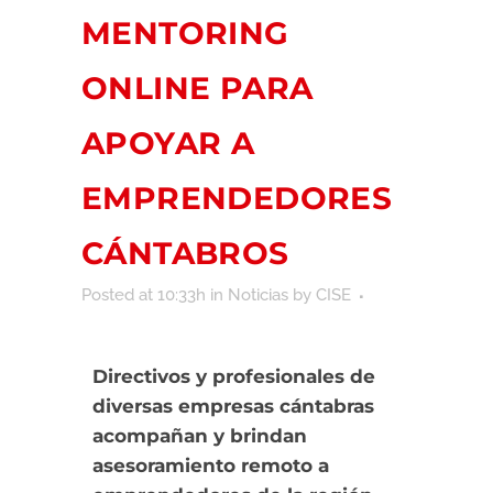
MENTORING
ONLINE PARA
APOYAR A
EMPRENDEDORES
CÁNTABROS
Posted at 10:33h
in
Noticias
by
CISE
Directivos y profesionales de
diversas empresas cántabras
acompañan y brindan
asesoramiento remoto a