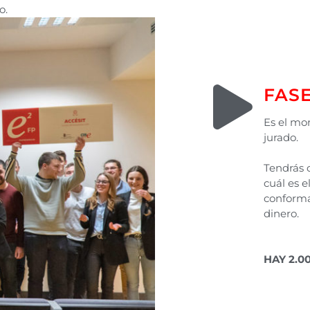
o.
FASE
Es el mo
jurado.
Tendrás 
cuál es 
conforma
dinero.
HAY 2.0