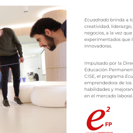
Ecuadrado
brinda a l
creatividad, liderazg
negocios, a la vez qu
experimentados que lo
innovadoras.
Impulsado por la Dire
Educación Permanente
CISE, el programa
Ec
emprendedora de los 
habilidades y mejora
en el mercado laboral.