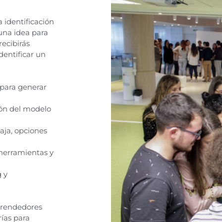
 identificación
una idea para
recibirás
dentificar un
 para generar
ión del modelo
caja, opciones
 herramientas y
g y
prendedores
rías para