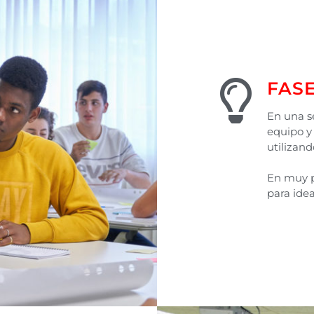
FASE
En una se
equipo y 
utilizan
En muy p
para idea