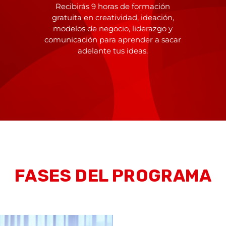
Recibirás 9 horas de formación
gratuita en creatividad, ideación,
modelos de negocio, liderazgo y
comunicación para aprender a sacar
adelante tus ideas.
FASES DEL PROGRAMA