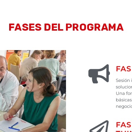
FASES DEL PROGRAMA
FAS
Sesión 
solucio
Una for
básicas
negocio
FAS