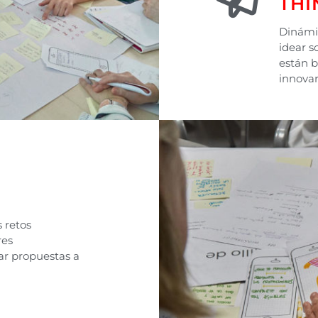
THI
Dinámic
idear s
están 
innovar
s retos
res
r propuestas a