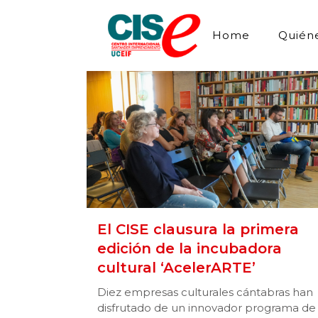
Home
Quién
El CISE clausura la primera
edición de la incubadora
cultural ‘AcelerARTE’
Diez empresas culturales cántabras han
disfrutado de un innovador programa de