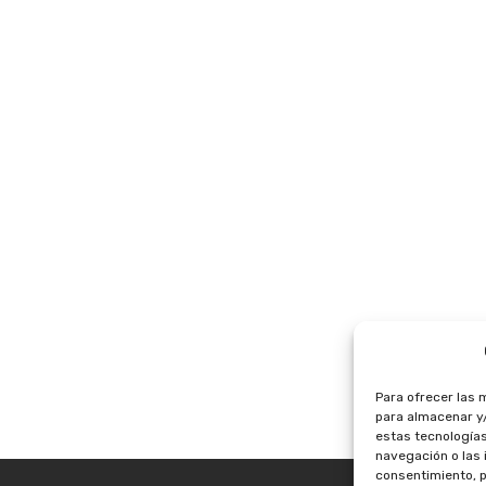
Para ofrecer las 
para almacenar y/
estas tecnología
navegación o las i
consentimiento, p