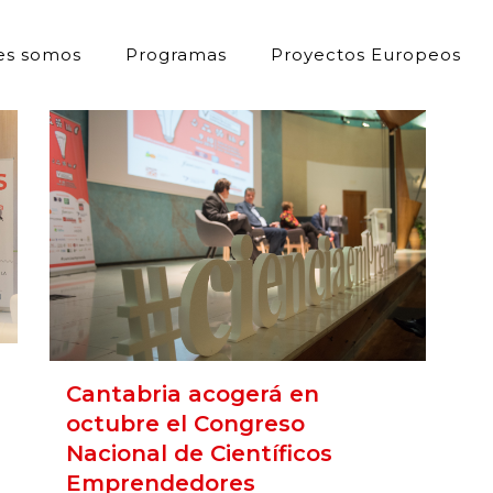
es somos
Programas
Proyectos Europeos
Cantabria acogerá en
octubre el Congreso
Nacional de Científicos
Emprendedores