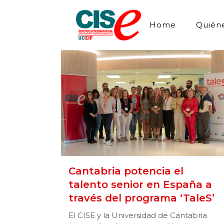
Home
Quién
Cantabria potencia el
talento senior en España a
través del programa ‘TaleS’
El CISE y la Universidad de Cantabria