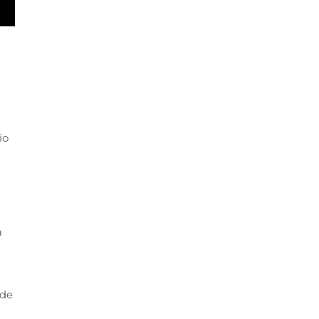
io
a
 de