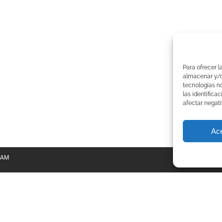
Para ofrecer l
almacenar y/o 
tecnologías n
las identifica
afectar negati
Ac
TEAM