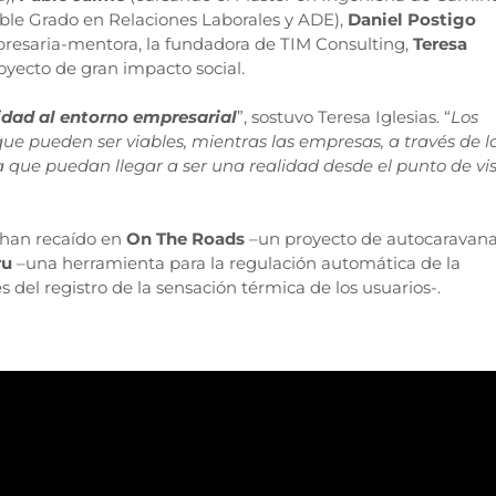
ble Grado en Relaciones Laborales y ADE),
Daniel Postigo
presaria-mentora, la fundadora de TIM Consulting,
Teresa
oyecto de gran impacto social.
dad al entorno empresarial
”, sostuvo Teresa Iglesias. “
Los
ue pueden ser viables, mientras las empresas, a través de l
a que puedan llegar a ser una realidad desde el punto de vi
 han recaído en
On The Roads
–un proyecto de autocaravan
ru
–una herramienta para la regulación automática de la
 del registro de la sensación térmica de los usuarios-.