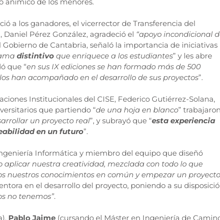
o anímico de los menores.
ió a los ganadores, el vicerrector de Transferencia del
 Daniel Pérez González, agradeció el
“apoyo incondicional 
l Gobierno de Cantabria, señaló la importancia de iniciativas
rama
distintivo
que enriquece a los estudiantes
” y les abre
dó que “
en sus IX ediciones se han formado más de 500
 los han acompañado en el desarrollo de sus proyectos
”.
laciones Institucionales del CISE, Federico Gutiérrez-Solana,
iversitarios que partiendo “
de una hoja en blanco
” trabajaro
arrollar un proyecto real
”, y subrayó que “
esta experiencia
abilidad en un futuro
”.
Ingeniería Informática y miembro del equipo que diseñó
 aplicar nuestra creatividad, mezclada con todo lo que
dos nuestros conocimientos en común y empezar un proyect
entora en el desarrollo del proyecto, poniendo a su disposici
os no tenemos”
.
a),
Pablo Jaime
(cursando el Máster en Ingeniería de Camino