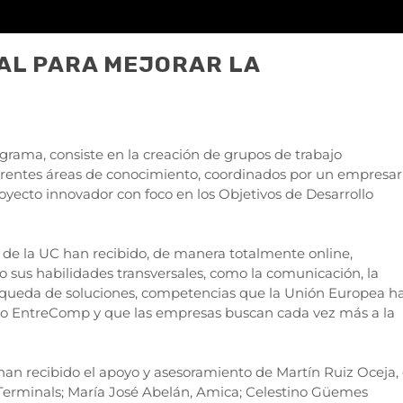
AL PARA MEJORAR LA
grama, consiste en la creación de grupos de trabajo
erentes áreas de conocimiento, coordinados por un empresar
oyecto innovador con foco en los Objetivos de Desarrollo
s de la UC han recibido, de manera totalmente online,
 sus habilidades transversales, como la comunicación, la
búsqueda de soluciones, competencias que la Unión Europea h
co EntreComp y que las empresas buscan cada vez más a la
han recibido el apoyo y asesoramiento de Martín Ruiz Oceja,
Terminals; María José Abelán, Amica; Celestino Güemes