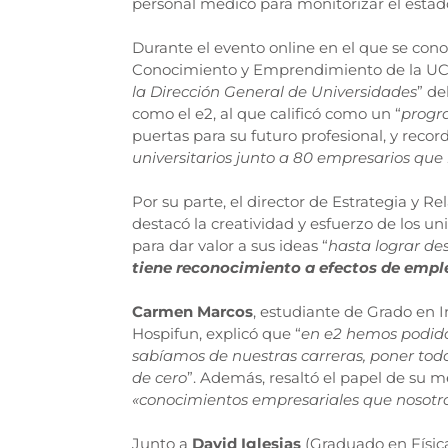
personal médico para monitorizar el estad
Durante el evento online en el que se conoc
Conocimiento y Emprendimiento de la UC,
la Dirección General de Universidades
” de
como el e2, al que calificó como un “
prog
puertas para su futuro profesional, y recor
universitarios junto a 80 empresarios que
Por su parte, el director de Estrategia y Re
destacó la creatividad y esfuerzo de los un
para dar valor a sus ideas “
hasta lograr des
tiene reconocimiento a efectos de emple
Carmen Marcos
, estudiante de Grado en 
Hospifun, explicó que “
en e2 hemos podido
sabíamos de nuestras carreras, poner to
de cero
”. Además, resaltó el papel de su m
«conocimientos empresariales que nosotr
Junto a
David Iglesias
(Graduado en Físic