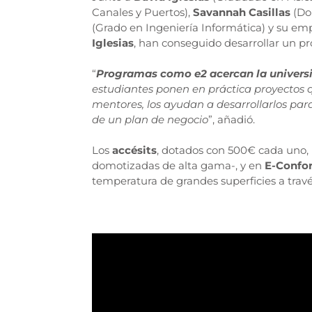
Canales y Puertos),
Savannah Casillas
(Do
(Grado en Ingeniería Informática) y su em
Iglesias
, han conseguido desarrollar un pr
“
Programas como e2 acercan la universi
estudiantes ponen en práctica proyectos q
mentores, los ayudan a desarrollarlos par
de un plan de negocio
”, añadió.
Los
accésits
, dotados con 500€ cada uno,
domotizadas de alta gama-, y en
E-Confo
temperatura de grandes superficies a través