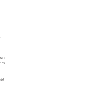
s
 en
ara
nal