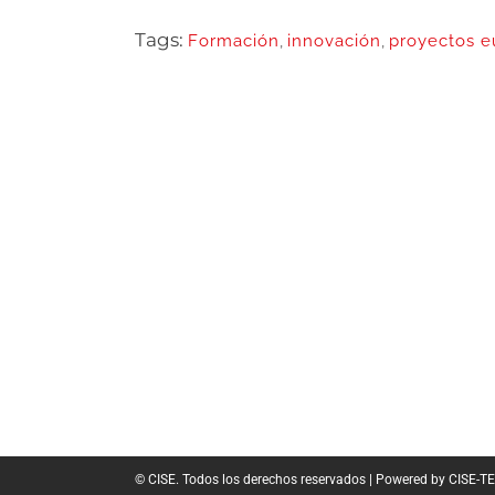
Tags:
Formación
,
innovación
,
proyectos e
© CISE. Todos los derechos reservados | Powered by CISE-