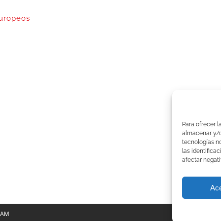
uropeos
Para ofrecer l
almacenar y/o 
tecnologías n
las identifica
afectar negati
Ac
TEAM