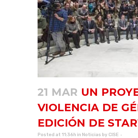
21 MAR
UN PROYE
VIOLENCIA DE GÉ
EDICIÓN DE STA
Posted at 11:36h
in
Noticias
by
CISE