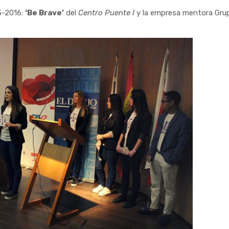
5-2016:
‘Be Brave’
del
Centro Puente I
y la empresa mentora Gru