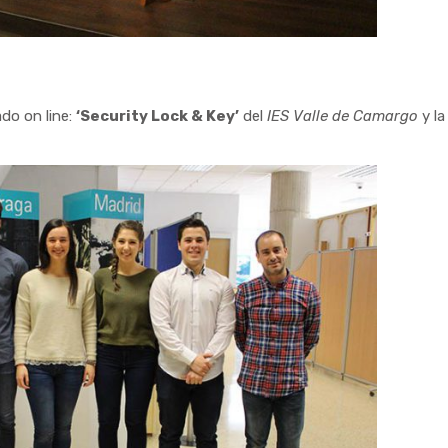
o on line:
‘Security Lock & Key’
del
IES Valle de Camargo
y la