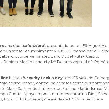
ores
ha sido
‘Safe Zebra’
, presentado por el IES Miguel He
on un sensor de movimiento y luz LED, ideado por el Grup
lderón, Jorge Fernández Liaño y, Joel Rutzki Castro,
z Rubiera, Marián Larrauri y Mª Dolores Vega, el e2, Román
 line
ha sido
‘Security Lock & Key’
, del IES Valle de Camarg
ra de seguridad y control de accesos desde el smartphon
rto Maza Castanedo, Luis Enrique Soriano Martin, Ismael Vi
respo Cuesta. Apoyado por sus tutores Antonino Díez, Esthe
2, Rocio Ortiz Gutiérrez, y la ayuda de ENSA, su empresa