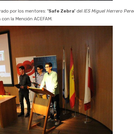
ado por los mentores:
’Safe Zebra’
del
IES Miguel Herrero Per
n con la Mención ACEFAM.