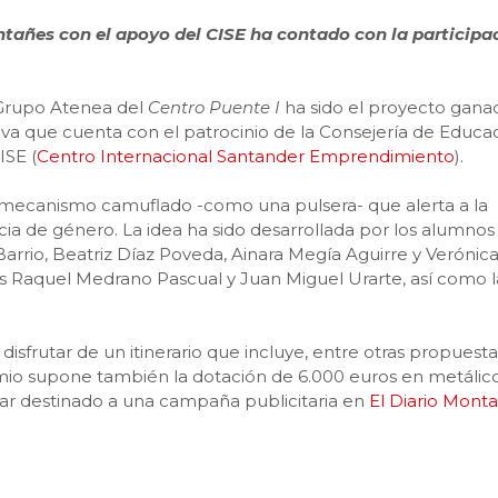
tañes con el apoyo del CISE ha contado con la participa
 Grupo Atenea del
Centro Puente I
ha sido el proyecto gana
ativa que cuenta con el patrocinio de la Consejería de Educa
ISE (
Centro Internacional Santander Emprendimiento
).
n mecanismo camuflado -como una pulsera- que alerta a la
cia de género. La idea ha sido desarrollada por los alumnos
rrio, Beatriz Díaz Poveda, Ainara Megía Aguirre y Verónic
s Raquel Medrano Pascual y Juan Miguel Urarte, así como l
 disfrutar de un itinerario que incluye, entre otras propuesta
io supone también la dotación de 6.000 euros en metálic
lar destinado a una campaña publicitaria en
El Diario Mont