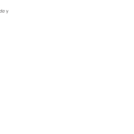
eda
y