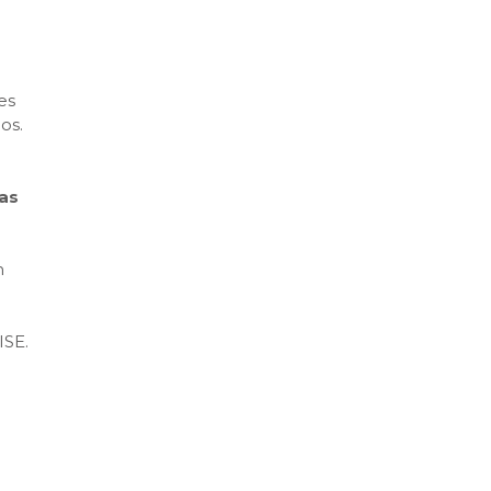
es
os.
las
n
ISE.